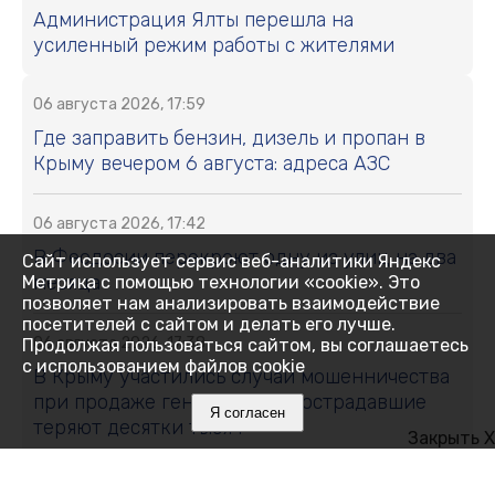
Администрация Ялты перешла на
усиленный режим работы с жителями
06 августа 2026, 17:59
Где заправить бензин, дизель и пропан в
Крыму вечером 6 августа: адреса АЗС
06 августа 2026, 17:42
В Феодосии перекроют одну из улиц на два
Сайт использует сервис веб-аналитики Яндекс
месяца
Метрика с помощью технологии «cookie». Это
позволяет нам анализировать взаимодействие
посетителей с сайтом и делать его лучше.
06 августа 2026, 17:38
Продолжая пользоваться сайтом, вы соглашаетесь
с использованием файлов cookie
В Крыму участились случаи мошенничества
при продаже генераторов: пострадавшие
Я согласен
теряют десятки тысяч
Закрыть X
06 августа 2026, 17:29