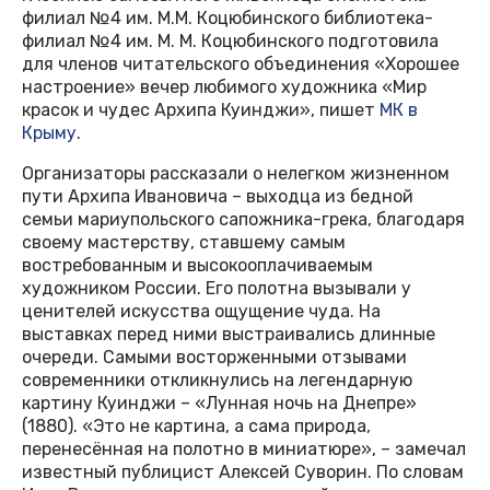
филиал №4 им. М.М. Коцюбинского библиотека-
филиал №4 им. М. М. Коцюбинского подготовила
для членов читательского объединения «Хорошее
настроение» вечер любимого художника «Мир
красок и чудес Архипа Куинджи», пишет
МК в
Крыму
.
Организаторы рассказали о нелегком жизненном
пути Архипа Ивановича – выходца из бедной
семьи мариупольского сапожника-грека, благодаря
своему мастерству, ставшему самым
востребованным и высокооплачиваемым
художником России. Его полотна вызывали у
ценителей искусства ощущение чуда. На
выставках перед ними выстраивались длинные
очереди. Самыми восторженными отзывами
современники откликнулись на легендарную
картину Куинджи – «Лунная ночь на Днепре»
(1880). «Это не картина, а сама природа,
перенесённая на полотно в миниатюре», – замечал
известный публицист Алексей Суворин. По словам