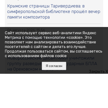
Крымские страницы Таривердиева: в
симферопольской библиотеке прошёл вечер
памяти композитора
06 августа 2026, 15:56
Сайт использует сервис веб-аналитики Яндекс
Алушту временно обесточат
Метрика с помощью технологии «cookie». Это
позволяет нам анализировать взаимодействие
посетителей с сайтом и делать его лучше.
06 августа 2026, 15:45
Продолжая пользоваться сайтом, вы соглашаетесь
с использованием файлов cookie
Новороссийские десантники уничтожили
группу разведывательных и ударных БПЛА
Я согласен
на Ореховском направлении
Закрыть X
06 августа 2026, 15:37
Где в Симферополе 7 августа отключат свет:
список улиц