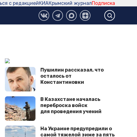
ься с редакцией
КИА
Крымский журнал
Подписка
Пушилин рассказал, что
осталось от
Константиновки
В Казахстане началась
переброска войск
для проведения учений
На Украине предупредили о
самой тяжелой зиме за пять