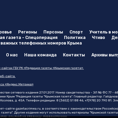
ровье
Регионы
Персоны
Спорт
Учитель в м
я газета - Спецоперация
Политика
Чтиво
Де
 важных телефонных номеров Крыма
О нас
Наша команда
Контакты
Архивы вып
-сайтах ГБУ РК «Редакция газеты «Крымская газета».
еб-сайта.
иса «Яндекс.Метрика»
стве сетевого издания 27.01.2017. Номер свидетельства - ЭЛ № ФС 77 - 6
и Крым "Редакция газеты "Крымская газета". Главный редактор: Гайдуков 
Козлова, д. 45А. Телефон редакции: 8 (3652) 51 88 46, +7(978) 20 790 81. Э
нет-сайте
gazetacrimea.ru
, в соответствии с законодательством Российск
 газета". Другие издания могут использовать материалы "Крымской газеты
 гипер-ссылкой на страницу-первоисточник