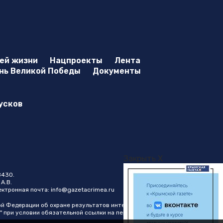
оей жизни
Нацпроекты
Лента
нь Великой Победы
Документы
усков
Закрыть X
8430.
А.В.
лектронная почта:
info@gazetacrimea.ru
ой Федерации об охране результатов интеллектуальной
" при условии обязательной ссылки на первоисточник в виде