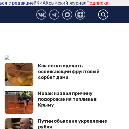
ься с редакцией
КИА
Крымский журнал
Подписка
Как легко сделать
освежающий фруктовый
сорбет дома
Новак назвал причину
подорожания топлива в
Крыму
Путин объяснил укрепление
рубля