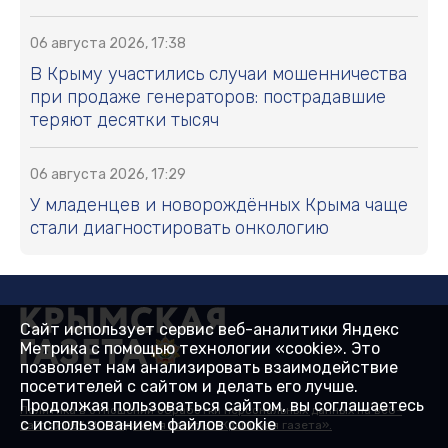
06 августа 2026, 17:38
В Крыму участились случаи мошенничества
при продаже генераторов: пострадавшие
теряют десятки тысяч
06 августа 2026, 17:29
У младенцев и новорождённых Крыма чаще
стали диагностировать онкологию
Сайт использует сервис веб-аналитики Яндекс
Метрика с помощью технологии «cookie». Это
позволяет нам анализировать взаимодействие
посетителей с сайтом и делать его лучше.
Продолжая пользоваться сайтом, вы соглашаетесь
Политика в отношении обработки персональных данных на веб-
с использованием файлов cookie
сайтах ГБУ РК «Редакция газеты «Крымская газета».