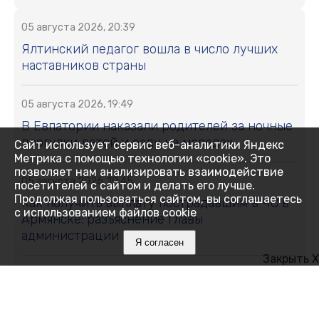
05 августа 2026, 20:39
Ялтинский педагог вошла в число лучших
наставников страны
05 августа 2026, 19:49
В Евпатории наказали родителей за ночные
прогулки детей и езду на мопедах
Сайт использует сервис веб-аналитики Яндекс
Метрика с помощью технологии «cookie». Это
позволяет нам анализировать взаимодействие
05 августа 2026, 19:45
посетителей с сайтом и делать его лучше.
Продолжая пользоваться сайтом, вы соглашаетесь
Как получить выплату пострадавшим в ЧС в
с использованием файлов cookie
Армянске: разъяснение главы
администрации города
Я согласен
Закрыть X
05 августа 2026, 18:05
Подразделения «БАРС-Крым» приглашают
добровольцев в свои ряды