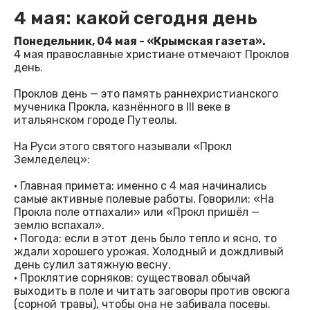
4 мая: какой сегодня день
Понедельник, 04 мая - «Крымская газета».
4 мая православные христиане отмечают Проклов
день.
Проклов день — это память раннехристианского
мученика Прокла, казнённого в III веке в
итальянском городе Путеолы.
На Руси этого святого называли «Прокл
Земледелец»:
· Главная примета: именно с 4 мая начинались
самые активные полевые работы. Говорили: «На
Прокла поле отпахали» или «Прокл пришёл —
землю вспахал».
· Погода: если в этот день было тепло и ясно, то
ждали хорошего урожая. Холодный и дождливый
день сулил затяжную весну.
· Проклятие сорняков: существовал обычай
выходить в поле и читать заговоры против овсюга
(сорной травы), чтобы она не забивала посевы.