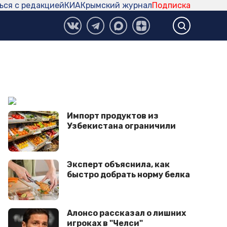
ься с редакцией
КИА
Крымский журнал
Подписка
Импорт продуктов из
Узбекистана ограничили
Эксперт объяснила, как
быстро добрать норму белка
Алонсо рассказал о лишних
игроках в "Челси"