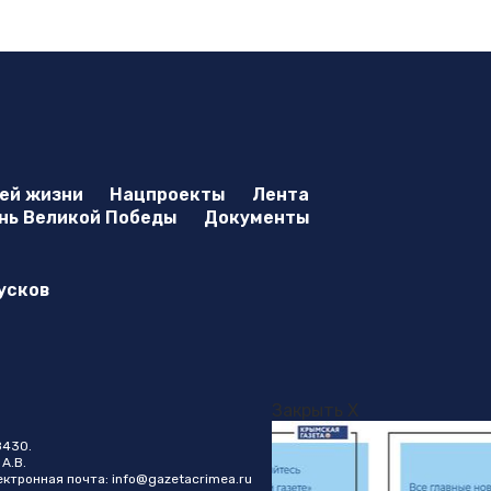
оей жизни
Нацпроекты
Лента
нь Великой Победы
Документы
усков
Закрыть X
8430.
А.В.
лектронная почта:
info@gazetacrimea.ru