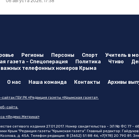
06 августа 2026, 17:38
ровье
Регионы
Персоны
Спорт
Учитель в м
я газета - Спецоперация
Политика
Чтиво
Де
 важных телефонных номеров Крыма
О нас
Наша команда
Контакты
Архивы вып
-сайтах ГБУ РК «Редакция газеты «Крымская газета».
еб-сайта.
иса «Яндекс.Метрика»
стве сетевого издания 27.01.2017. Номер свидетельства - ЭЛ № ФС 77 - 6
и Крым "Редакция газеты "Крымская газета". Главный редактор: Гайдуков 
Козлова, д. 45А. Телефон редакции: 8 (3652) 51 88 46, +7(978) 20 790 81. Э