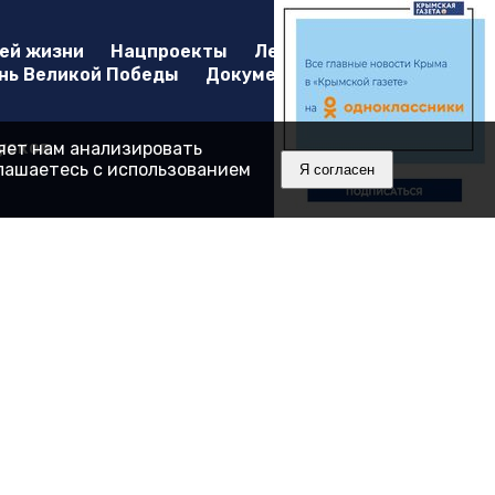
оей жизни
Нацпроекты
Лента
нь Великой Победы
Документы
усков
ляет нам анализировать
глашаетесь с использованием
Я согласен
8430.
А.В.
лектронная почта:
info@gazetacrimea.ru
ой Федерации об охране результатов интеллектуальной
" при условии обязательной ссылки на первоисточник в виде
нове сбора, систематизации и анализа сведений,