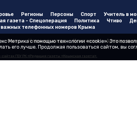
ровье
Регионы
Персоны
Спорт
Учитель в м
я газета - Спецоперация
Политика
Чтиво
Де
 важных телефонных номеров Крыма
О нас
Наша команда
Контакты
Архивы вып
кс Метрика с помощью технологии «cookie». Это позво
ать его лучше. Продолжая пользоваться сайтом, вы со
-сайтах ГБУ РК «Редакция газеты «Крымская газета».
еб-сайта.
иса «Яндекс.Метрика»
стве сетевого издания 27.01.2017. Номер свидетельства - ЭЛ № ФС 77 - 6
и Крым "Редакция газеты "Крымская газета". Главный редактор: Гайдуков 
Козлова, д. 45А. Телефон редакции: 8 (3652) 51 88 46, +7(978) 20 790 81. Э
нет-сайте
gazetacrimea.ru
, в соответствии с законодательством Российск
 газета". Другие издания могут использовать материалы "Крымской газеты
 гипер-ссылкой на страницу-первоисточник
ехнологии (информационные технологии предоставления информации на ос
, находящихся на территории Российской Федерации)