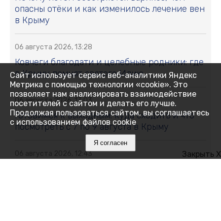
опасны отёки и как изменилось лечение вен
в Крыму
06 августа 2026, 13:28
Ковчеги благодати и целебные родники: где
в Крыму помнят святого Илию
Сайт использует сервис веб-аналитики Яндекс
Метрика с помощью технологии «cookie». Это
позволяет нам анализировать взаимодействие
06 августа 2026, 13:03
посетителей с сайтом и делать его лучше.
Продолжая пользоваться сайтом, вы соглашаетесь
Готовимся к выходным: куда сходить и что
с использованием файлов cookie
посмотреть с 7 по 9 августа в Крыму
Я согласен
Закрыть X
06 августа 2026, 12:43
Искусственный интеллект на страже
газопроводов: российские учёные
разработали систему обнаружения утечек
06 августа 2026, 12:39