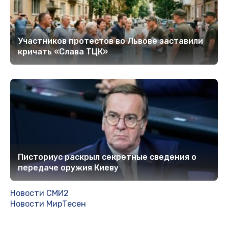
Участников протестов во Львове заставили
кричать «Слава ТЦК»
Писториус раскрыл секретные сведения о
передаче оружия Киеву
Новости СМИ2
Новости МирТесен