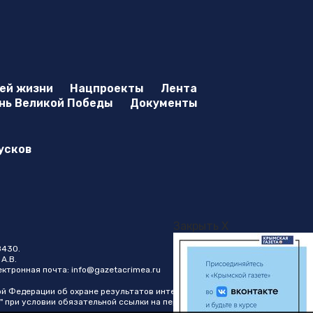
оей жизни
Нацпроекты
Лента
нь Великой Победы
Документы
усков
Закрыть X
8430.
А.В.
лектронная почта:
info@gazetacrimea.ru
ой Федерации об охране результатов интеллектуальной
" при условии обязательной ссылки на первоисточник в виде