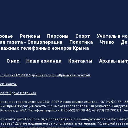
ровье
Регионы
Персоны
Спорт
Учитель в м
я газета - Спецоперация
Политика
Чтиво
Де
 важных телефонных номеров Крыма
О нас
Наша команда
Контакты
Архивы вып
-сайтах ГБУ РК «Редакция газеты «Крымская газета».
еб-сайта.
иса «Яндекс.Метрика»
стве сетевого издания 27.01.2017. Номер свидетельства - ЭЛ № ФС 77 - 6
и Крым "Редакция газеты "Крымская газета". Главный редактор: Гайдуков 
Козлова, д. 45А. Телефон редакции: 8 (3652) 51 88 46, +7(978) 20 790 81. Э
нет-сайте
gazetacrimea.ru
, в соответствии с законодательством Российск
 газета". Другие издания могут использовать материалы "Крымской газеты
 гипер-ссылкой на страницу-первоисточник