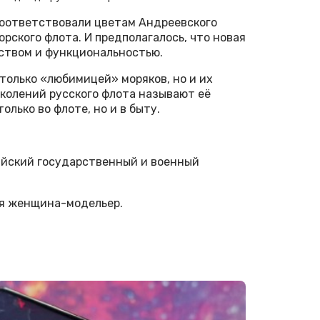
соответствовали цветам Андреевского
орского флота. И предполагалось, что новая
ством и функциональностью.
только «любимицей» моряков, но и их
околений русского флота называют её
лько во флоте, но и в быту.
сийский государственный и военный
ая женщина-модельер.