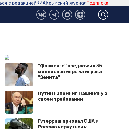
ься с редакцией
КИА
Крымский журнал
Подписка
"Фламенго" предложил 35
миллионов евро за игрока
"Зенита"
Путин напомнил Пашиняну о
своем требовании
Гутерриш призвал США и
Россию вернуться к