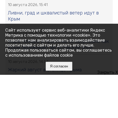
10 августа 2026, 15:41
Ливни, град и шквалистый ветер идут в
Крым
Сайт использует сервис веб-аналитики Яндекс
10 августа 2026, 15:24
Метрика с помощью технологии «cookie». Это
позволяет нам анализировать взаимодействие
Жара, пожары и проблемы со здоровьем: как
посетителей с сайтом и делать его лучше.
Крым переживает августовский зной
Продолжая пользоваться сайтом, вы соглашаетесь
с использованием файлов cookie
10 августа 2026, 14:54
Я согласен
Жаркий август в столице Крыма
Закрыть X
10 августа 2026, 14:45
В Евпатории остановлено движение
трамваев
10 августа 2026, 14:34