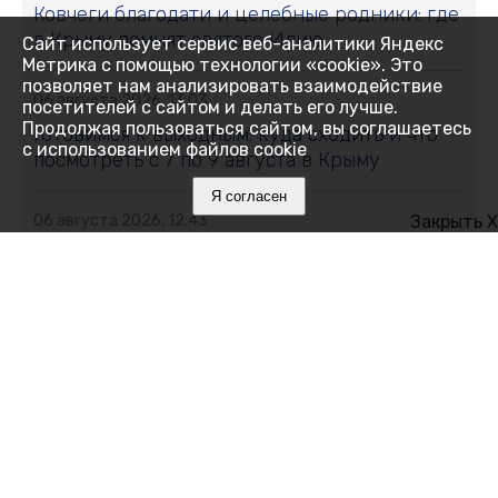
Ковчеги благодати и целебные родники: где
в Крыму помнят святого Илию
Сайт использует сервис веб-аналитики Яндекс
Метрика с помощью технологии «cookie». Это
позволяет нам анализировать взаимодействие
06 августа 2026, 13:03
посетителей с сайтом и делать его лучше.
Продолжая пользоваться сайтом, вы соглашаетесь
Готовимся к выходным: куда сходить и что
с использованием файлов cookie
посмотреть с 7 по 9 августа в Крыму
Я согласен
06 августа 2026, 12:43
Закрыть X
Искусственный интеллект на страже
газопроводов: российские учёные
разработали систему обнаружения утечек
06 августа 2026, 12:39
Отпечатки вместо документов,
"Первосентябрьский капитал" и золото
Европы: дайджест хороших новостей