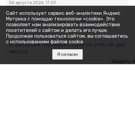
06 августа 2026, 17:59
Где заправить бензин, дизель и пропан в
Сайт использует сервис веб-аналитики Яндекс
Крыму вечером 6 августа: адреса АЗС
Метрика с помощью технологии «cookie». Это
позволяет нам анализировать взаимодействие
посетителей с сайтом и делать его лучше.
06 августа 2026, 17:42
Продолжая пользоваться сайтом, вы соглашаетесь
с использованием файлов cookie
В Феодосии перекроют одну из улиц на два
месяца
Я согласен
Закрыть X
06 августа 2026, 17:38
В Крыму участились случаи мошенничества
при продаже генераторов: пострадавшие
теряют десятки тысяч
06 августа 2026, 17:29
У младенцев и новорождённых Крыма чаще
стали диагностировать онкологию