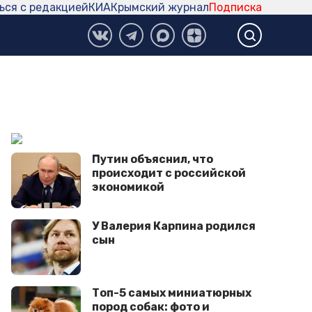
ься с редакцией
КИА
Крымский журнал
Подписка
Путин объяснил, что
происходит с российской
экономикой
У Валерия Карпина родился
сын
Топ-5 самых миниатюрных
пород собак: фото и