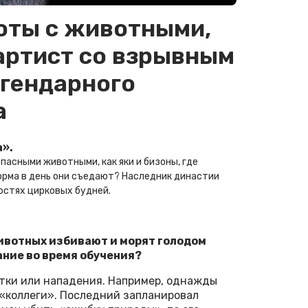
оты с животными,
артист со взрывным
егендарного
а
а».
пасными животными, как яки и бизоны, где
орма в день они съедают? Наследник династии
остях цирковых будней.
животных избивают и морят голодом
ние во время обучения?
атки или нападения. Например, однажды
 «коллеги». Последний запланировал