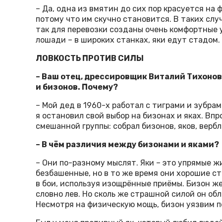
– Да, одна из вмятин до сих пор красуется на
потому что им скучно становится. В таких слу
так для перевозки созданы очень комфортные у
лошади – в широких станках, яки едут стадом.
ЛОВКОСТЬ ПРОТИВ СИЛЫ
– Ваш отец, дрессировщик Виталий Тихонов,
и бизонов. Почему?
– Мой дед в 1960-х работал с тиграми и зубра
я остановил свой выбор на бизонах и яках. Впр
смешанной группы: собрал бизонов, яков, верб
– В чём различия между бизонами и яками?
– Они по-разному мыслят. Яки – это упрямые ж
безбашенные, но в то же время они хорошие с
в бои, используя изощрённые приёмы. Бизон же
словно лев. Но сколь же страшной силой он обл
Несмотря на физическую мощь, бизон уязвим п