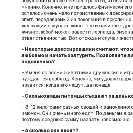
покушение и даже сбежал с работы, чтобы нако
мнению. Конечно, мне пришлось физически его
осталось очень мало потомственных дрессир
опыт, передаваемый из поколения в поколение.
желающий покупает животное и начинает дрес
жизни: любой может завести леопарда, бизона,
ответственностью. Вот отсюда и случаи жест
– Некоторые дрессировщики считают, что 
любовью и начать халтурить. Позволяете ли
подопечных?
– У меня со всеми животными дружеские и игр
нуждается верблюд. Конечно, мы удовлетворяе
нравится, когда его чешут, да почаще.
– Сколько ваши питомцы съедают за день ко
– 8–12 килограмм разных овощей и замоченного
изюмом. Они очень много едят! По деньгам в р
поэтому среднюю сумму назвать невозможно.
– А сколько они весят?