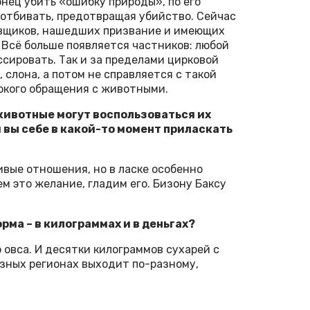
нец убить «ошибку природы», по его
 отбивать, предотвращая убийство. Сейчас
овщиков, нашедших призвание и имеющих
 Всё больше появляется частников: любой
сировать. Так и за пределами цирковой
 слона, а потом не справляется с такой
окого обращения с животными.
животные могут воспользоваться их
 вы себе в какой-то момент приласкать
ивые отношения, но в ласке особенно
м это желание, гладим его. Бизону Баксу
рма – в килограммах и в деньгах?
 овса. И десятки килограммов сухарей с
азных регионах выходит по-разному,