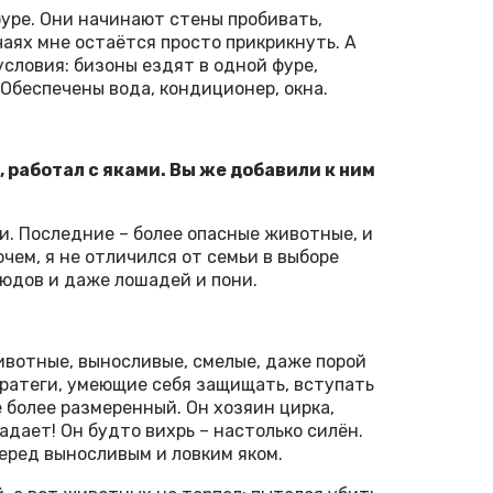
 фуре. Они начинают стены пробивать,
чаях мне остаётся просто прикрикнуть. А
словия: бизоны ездят в одной фуре,
 Обеспечены вода, кондиционер, окна.
 работал с яками. Вы же добавили к ним
ми. Последние – более опасные животные, и
очем, я не отличился от семьи в выборе
людов и даже лошадей и пони.
ивотные, выносливые, смелые, даже порой
тратеги, умеющие себя защищать, вступать
 более размеренный. Он хозяин цирка,
адает! Он будто вихрь – настолько силён.
еред выносливым и ловким яком.