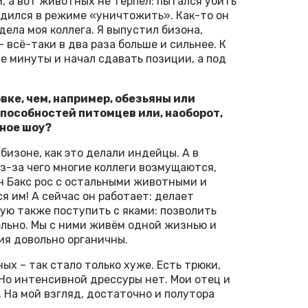
, а вот животных не терпел: пытался убить
одился в режиме «уничтожить». Как-то он
дела моя коллега. Я выпустил бизона,
– всё-таки в два раза больше и сильнее. К
е минуты и начал сдавать позиции, а под
ке, чем, например, обезьяны или
способностей питомцев или, наоборот,
нное шоу?
бизоне, как это делали индейцы. А в
з-за чего многие коллеги возмущаются,
н Бакс рос с остальными животными и
я им! А сейчас он работает: делает
рую также поступить с яками: позволить
ельно. Мы с ними живём одной жизнью и
ия довольно органичны.
ых – так стало только хуже. Есть трюки,
 Но интенсивной дрессуры нет. Мои отец и
. На мой взгляд, достаточно и полутора