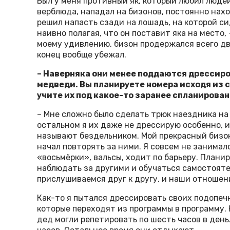
Был у меня противный як, который любил людей
верблюда, нападал на бизонов, постоянно нах
решил напасть сзади на лошадь, на которой си
наивно полагая, что он поставит яка на место, 
моему удивлению, бизон продержался всего дв
конец вообще убежал.
– Наверняка они менее поддаются дрессиров
медведи. Вы планируете номера исходя из 
учите их под какое-то заранее спланирова
– Мне сложно было сделать трюк наездника на 
остальном я их даже не дрессирую особенно, и
называют бездельником. Мой прекрасный бизо
начал повторять за ними. Я совсем не занималс
«восьмёрки», вальсы, ходит по барьеру. Плани
наблюдать за другими и обучаться самостоят
прислушиваемся друг к другу, и наши отношен
Как-то я пытался дрессировать своих подопечн
которые переходят из программы в программу.
дед могли репетировать по шесть часов в день