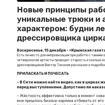
Новые принципы раб
уникальные трюки и 
характером: будни л
дрессировщика цирк
Воскресенье, 15 декабря - «Крымская газет
Есть ли место для импровизации при работе с такими о
четвероногие артисты проводят старость и сколько к
дрессировщиков Виктор Тихонов
рассказал о подробн
ПРИЛАСКАТЬ И ПОЧЕСАТЬ
– В Сети можно найти видео, как в цирках 
перед выступлениями. Допустимо ли наказа
– Жёсткость эффективна только в момент схв
мне пришлось бизона-карлика отбивать от его