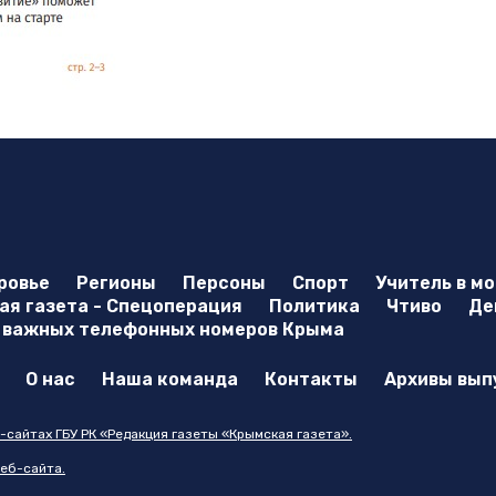
ровье
Регионы
Персоны
Спорт
Учитель в м
я газета - Спецоперация
Политика
Чтиво
Де
 важных телефонных номеров Крыма
О нас
Наша команда
Контакты
Архивы вып
-сайтах ГБУ РК «Редакция газеты «Крымская газета».
еб-сайта.