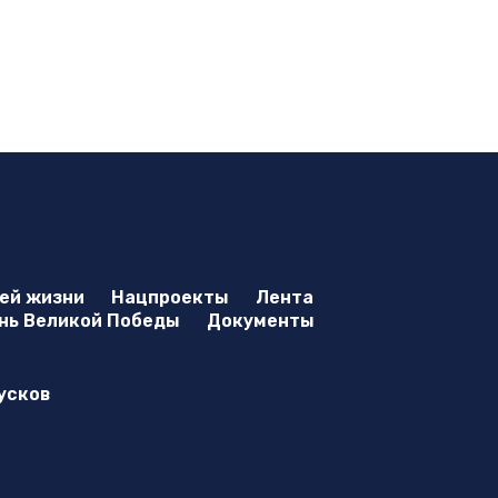
оей жизни
Нацпроекты
Лента
нь Великой Победы
Документы
усков