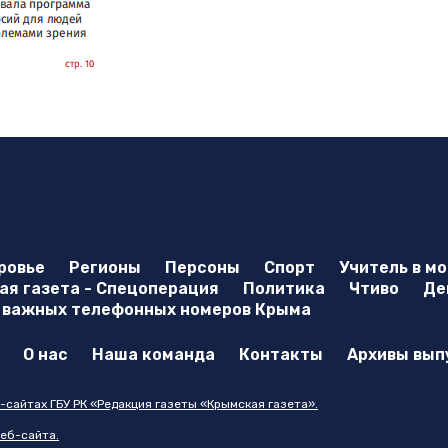
ровье
Регионы
Персоны
Спорт
Учитель в м
я газета - Спецоперация
Политика
Чтиво
Де
 важных телефонных номеров Крыма
О нас
Наша команда
Контакты
Архивы вып
-сайтах ГБУ РК «Редакция газеты «Крымская газета».
еб-сайта.