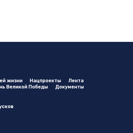
оей жизни
Нацпроекты
Лента
нь Великой Победы
Документы
усков