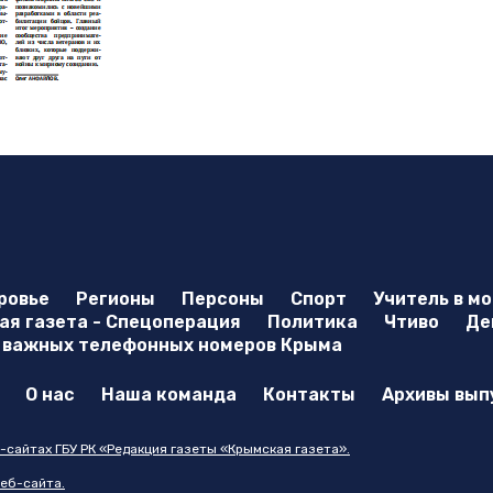
ровье
Регионы
Персоны
Спорт
Учитель в м
я газета - Спецоперация
Политика
Чтиво
Де
 важных телефонных номеров Крыма
О нас
Наша команда
Контакты
Архивы вып
-сайтах ГБУ РК «Редакция газеты «Крымская газета».
еб-сайта.