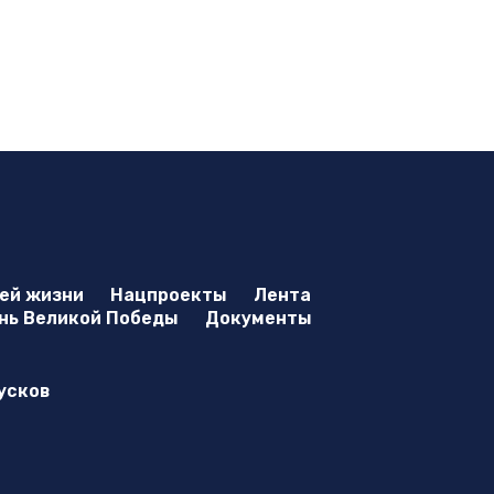
оей жизни
Нацпроекты
Лента
нь Великой Победы
Документы
усков