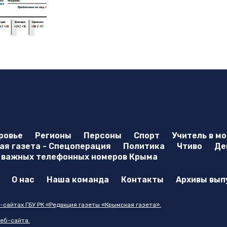
ровье
Регионы
Персоны
Спорт
Учитель в м
я газета - Спецоперация
Политика
Чтиво
Де
 важных телефонных номеров Крыма
О нас
Наша команда
Контакты
Архивы вып
-сайтах ГБУ РК «Редакция газеты «Крымская газета».
еб-сайта.