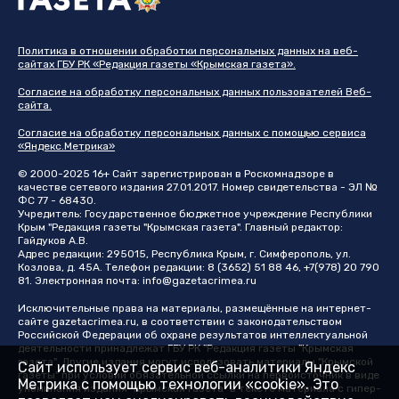
Политика в отношении обработки персональных данных на веб-
сайтах ГБУ РК «Редакция газеты «Крымская газета».
Согласие на обработку персональных данных пользователей Веб-
сайта.
Согласие на обработку персональных данных с помощью сервиса
«Яндекс.Метрика»
© 2000-2025 16+ Сайт зарегистрирован в Роскомнадзоре в
качестве сетевого издания 27.01.2017. Номер свидетельства - ЭЛ №
ФС 77 - 68430.
Учредитель: Государственное бюджетное учреждение Республики
Крым "Редакция газеты "Крымская газета". Главный редактор:
Гайдуков А.В.
Адрес редакции: 295015, Республика Крым, г. Симферополь, ул.
Козлова, д. 45А. Телефон редакции: 8 (3652) 51 88 46, +7(978) 20 790
81. Электронная почта:
info@gazetacrimea.ru
Исключительные права на материалы, размещённые на интернет-
сайте
gazetacrimea.ru
, в соответствии с законодательством
Российской Федерации об охране результатов интеллектуальной
деятельности принадлежат ГБУ РК "Редакция газеты "Крымская
газета". Другие издания могут использовать материалы "Крымской
Сайт использует сервис веб-аналитики Яндекс
газеты" при условии обязательной ссылки на первоисточник в виде
Метрика с помощью технологии «cookie». Это
упоминания издания "Крымская газета" в тексте материала с гипер-