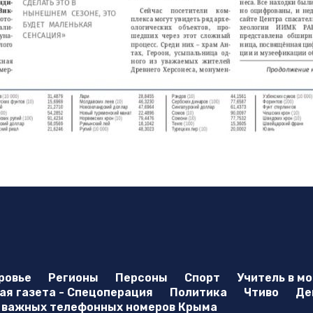
ровье
Регионы
Персоны
Спорт
Учитель в м
я газета - Спецоперация
Политика
Чтиво
Де
 важных телефонных номеров Крыма