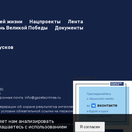
оей жизни
Нацпроекты
Лента
нь Великой Победы
Документы
усков
Закрыть X
30.
.
ктронная почта:
info@gazetacrimea.ru
Федерации об охране результатов интеллектуальной
ри условии обязательной ссылки на первоисточник в виде
ляет нам анализировать
нове сбора, систематизации и анализа сведений,
глашаетесь с использованием
Я согласен