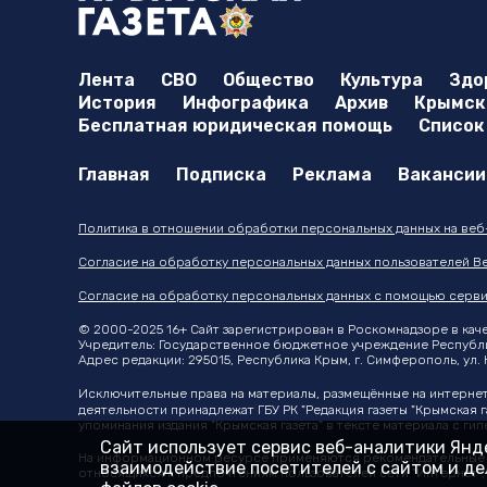
Лента
СВО
Общество
Культура
Здо
История
Инфографика
Архив
Крымска
Бесплатная юридическая помощь
Список
Главная
Подписка
Реклама
Вакансии
Политика в отношении обработки персональных данных на веб-с
Согласие на обработку персональных данных пользователей Ве
Согласие на обработку персональных данных с помощью серви
© 2000-2025 16+ Сайт зарегистрирован в Роскомнадзоре в качес
Учредитель: Государственное бюджетное учреждение Республики
Адрес редакции: 295015, Республика Крым, г. Симферополь, ул. К
Исключительные права на материалы, размещённые на интерне
деятельности принадлежат ГБУ РК "Редакция газеты "Крымская г
упоминания издания "Крымская газета" в тексте материала с г
Сайт использует сервис веб-аналитики Янде
На информационном ресурсе применяются рекомендательные т
взаимодействие посетителей с сайтом и дел
относящихся к предпочтениям пользователей сети "Интернет"