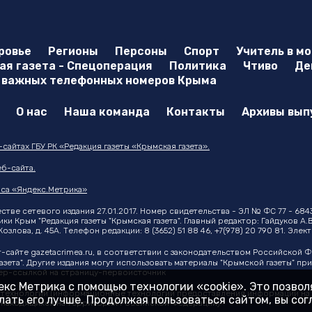
ровье
Регионы
Персоны
Спорт
Учитель в м
я газета - Спецоперация
Политика
Чтиво
Де
 важных телефонных номеров Крыма
О нас
Наша команда
Контакты
Архивы вып
айтах ГБУ РК «Редакция газеты «Крымская газета».
б-сайта.
са «Яндекс.Метрика»
тве сетевого издания 27.01.2017. Номер свидетельства - ЭЛ № ФС 77 - 684
 Крым "Редакция газеты "Крымская газета". Главный редактор: Гайдуков А.В
озлова, д. 45А. Телефон редакции: 8 (3652) 51 88 46, +7(978) 20 790 81. Эле
т-сайте
gazetacrimea.ru
, в соответствии с законодательством Российской 
азета". Другие издания могут использовать материалы "Крымской газеты" п
ипер-ссылкой на страницу-первоисточник
кс Метрика с помощью технологии «cookie». Это позво
ехнологии (информационные технологии предоставления информации на ос
ать его лучше. Продолжая пользоваться сайтом, вы со
, находящихся на территории Российской Федерации)