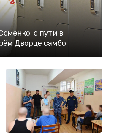
оменко: о пути в
воём Дворце самбо